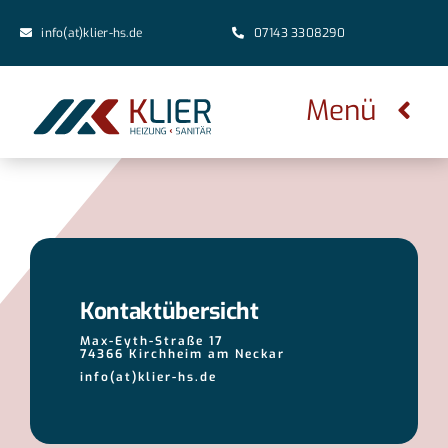
Zum
info(at)klier-hs.de
07143 3308290
Inhalt
springen
Menü
Home
Leistungen
Über Uns
Kontaktübersicht
Max-Eyth-Straße 17
Jobs
74366 Kirchheim am Neckar
info(at)klier-hs.de
Kontakt